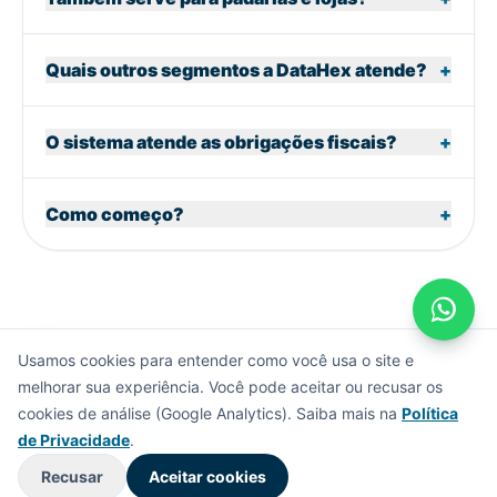
Quais outros segmentos a DataHex atende?
+
O sistema atende as obrigações fiscais?
+
Como começo?
+
Usamos cookies para entender como você usa o site e
melhorar sua experiência. Você pode aceitar ou recusar os
© 2026 DataHex Tecnologia em Informática Ltda.
cookies de análise (Google Analytics). Saiba mais na
Política
0800 444 6688
Contato
Seja uma revenda
Política de Privacidade
de Privacidade
.
Preferências de cookies
Recusar
Aceitar cookies